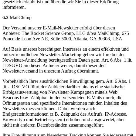
gesetzlich erlaubt ist und über die wir Sie in dieser Erklärung
informieren.
6.2
MailChimp
Der Versand unserer E-Mail-Newsletter erfolgt über diesen
Anbieter: The Rocket Science Group, LLC d/b/a MailChimp, 675
Ponce de Leon Ave NE, Suite 5000, Atlanta, GA 30308, USA
Auf Basis unseres berechtigten Interesses an einem effektiven und
nutzerfreundlichen Newsletter-Marketing geben wir Ihre bei der
Newsletter-Anmeldung bereitgestellten Daten gem. Art. 6 Abs. 1 lit.
f DSGVO an diesen Anbieter weiter, damit dieser den
Newsletterversand in unserem Auftrag übernimmt.
Vorbehaltlich Ihrer ausdrücklichen Einwilligung gem. Art. 6 Abs. 1
lit. a DSGVO führt der Anbieter darüber hinaus eine statistische
Erfolgsauswertung von Newsletter-Kampagnen mittels Web
Beacons bzw. Zählpixel in den versendeten E-Mails durch, die
Öffnungsraten und spezifische Interaktionen mit den Inhalten des
Newsletters messen können. Dabei werden auch
Endgeräteinformationen (z.B. Zeitpunkt des Aufrufs, IP-Adresse,
Browsertyp und Betriebssystem) erhoben und ausgewertet, aber
nicht mit anderen Datenbeständen zusammengeführt.
Ihre Einwilligung zum Newsletter-Tracking können Sie jederzeit mit