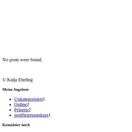
No posts were found.
© Katja Ebeling
Meine Angebote
1
Unkategorisiert
1
2
Produkt
Online
2
Produkte
2
Präsenz
2
Produkte
1
zertifizierungskurs
1
Produkt
Kontaktier mich